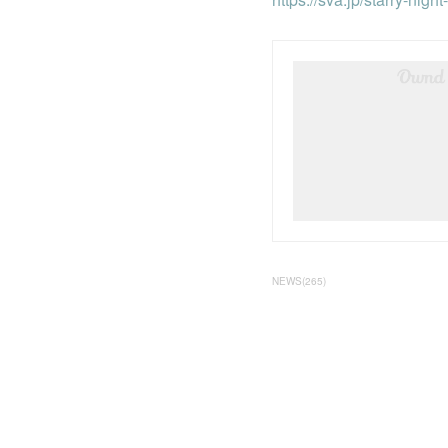
NEWS
(
265
)