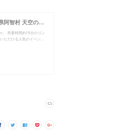
STARRY NIGHT FES 2026 | 【日本一の星空】長野県阿智村 天空の楽園 ナイトツアー スペシャルイベント
ｍ、 所要時間約15分のゴン
みいただける人気のイベン…