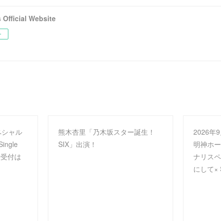
fficial Website
ー
ペシャル
熊木杏里「乃木坂スター誕生！
2026
ngle
SIX」出演！
明神ホー
先行受付は
ナリスペ
にして× S