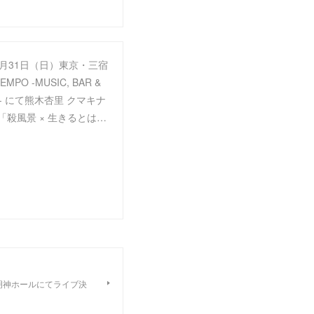
年5月31日（日）東京・三宿
EMPO -MUSIC, BAR &
S- にて熊木杏里 クマキナ
.3 「殺風景 × 生きるとは…
田明神ホールにてライブ決