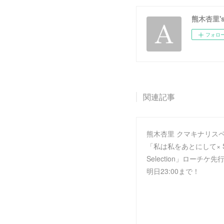
熊木杏里's O
フォロ
関連記事
熊木杏里 クマキナリス
「私は私をあとにして× Si
Selection」ローチケ
明日23:00まで！