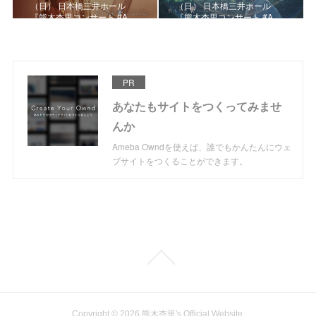
（日） 日本橋三井ホール
（日） 日本橋三井ホール
『熊木杏里コンサート #A…
『熊木杏里コンサート #A…
PR
あなたもサイトをつくってみませ
んか
Ameba Owndを使えば、誰でもかんたんにウェ
ブサイトをつくることができます。
Copyright ©
2026
熊木杏里's Official Website
.