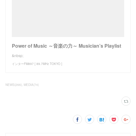
Power of Music ～音楽の力～ Musician’s Playlist
&nbsp;
インターFM897 [ 89.7MHz TOKYO ]
NEWS
(
266
)
MEDIA
(
74
)