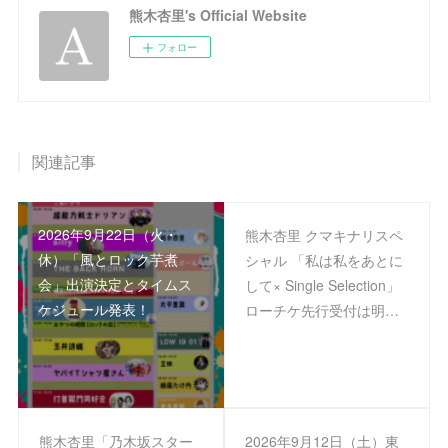
熊木杏里's Official Website
フォロー
関連記事
2026年9月22日（火・
熊木杏里 クマキナリスペ
休）「風とロック芋煮
シャル 「私は私をあとに
会」出演決定とタイムス
して× Single Selection」
ケジュール発表！
ローチケ先行受付は明…
熊木杏里「乃木坂スター
2026年9月12日（土）東