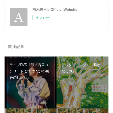
熊木杏里's Official Website
フォロー
関連記事
ライブDVD「熊木杏里コ
デジタルシングル「雅か
ンサート ひとつだけの風
なしや」
色のしおり」