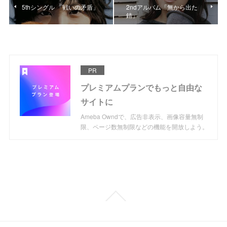
5thシングル 「戦いの矛盾」
2ndアルバム「無から出た
錆」
PR
プレミアムプランでもっと自由な
サイトに
Ameba Owndで、広告非表示、画像容量無制
限、ページ数無制限などの機能を開放しよう。