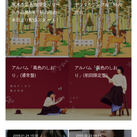
熊⽊杏⾥ 配信限定リリー
デジタルシングル「秋の
ス作品第8弾「秋の理由」
理由」
本⽇より配信スタ ート！
アルバム「風色のしお
アルバム「風色のしお
り」(通常盤)
り」(初回限定盤)
2006.01.24 15:00
2005.02.23 09:04