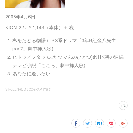
2005年4月6日
KICM-22 / ￥1,143（本体）＋ 税
私をたどる物語 (TBS系ドラマ「3年B組金八先生
part7」劇中挿入歌)
ヒトツ／フタツ (ふたつぶんのひとつ)(NHK朝の連続
テレビ小説「こころ」劇中挿入歌)
あなたに逢いたい
SINGLE
(
36
)
DISCOGRAPHY
(
69
)