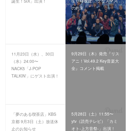
１０時放送 『クリスマス
誕生！SIX」出演！
の約束』
9月29日（木）発売『リス
11月23日（水）、30日
アニ！Vol.49.2 Key音楽大
（水）24:00〜
全』コメント掲載
NACK5「J-POP
TALKIN'」にゲスト出演！
5月28日（土）11:55〜
「夢のある喫茶店」KBS
ytv（読売テレビ）「カミ
京都 9月3日（土）放送休
オト-上方音祭-」出演！
止のお知らせ