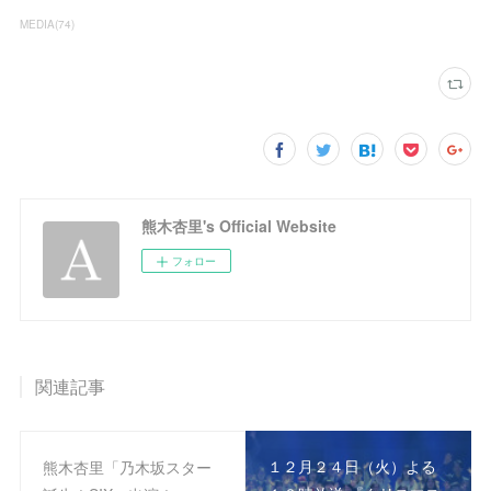
MEDIA
(
74
)
熊木杏里's Official Website
フォロー
関連記事
１２月２４日（火）よる
熊木杏里「乃木坂スター