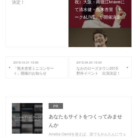
祝）大阪・南堀江knaveに
決定！
て清水健・熊木杏里「ト
ーク&LIVE」が開催決定…
2015.10.31 15:00
2015.04.30 15:00
「熊木杏里ミニコンサー
なかのローズタウン2015
ト」開催のお知らせ
野外イベント 出演決定！
PR
あなたもサイトをつくってみませ
んか
Ameba Owndを使えば、誰でもかんたんにウェ