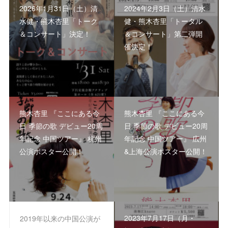
2026年1月31日（土）清
2024年2月3日（土）清水
水健・熊木杏里「トーク
健・熊木杏里「トータル
＆コンサート」決定！
＆コンサート」第二弾開
催決定！
熊木杏里 『ここにある今
熊木杏里 『ここにある今
日 季節の歌 デビュー20周
日 季節の歌 デビュー20周
年記念 中国ツアー』 杭州
年記念 中国ツアー』 広州
公演ポスター公開！
&上海公演ポスター公開！
2023年7月17日（月・
2019年以来の中国公演が