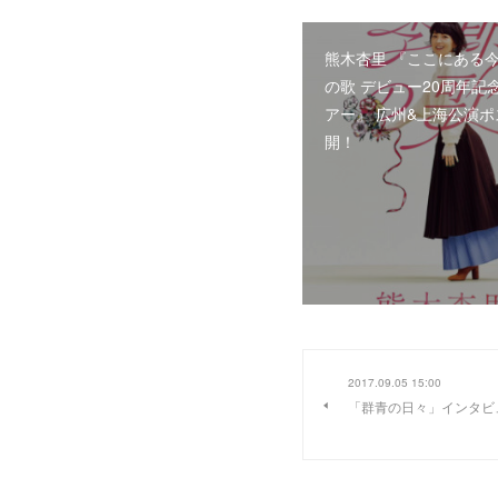
熊木杏里 『ここにある今
の歌 デビュー20周年記
アー』 広州&上海公演
開！
2017.09.05 15:00
「群青の日々」インタビ