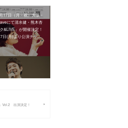
年7月17日（月・祝）大阪・
naveにて清水健・熊木杏
ク&LIVE」が開催決定！
17日(月)より公演チケ…
on」Vol.2 出演決定！