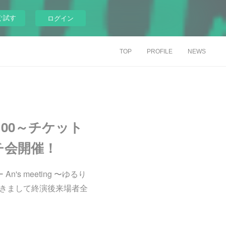
ぐ試す
ログイン
TOP
PROFILE
NEWS
0:00～チケット
チ会開催！
s meeting 〜ゆるり
おきまして終演後来場者全