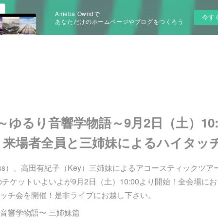
Ameba Owndで
今す
あなただけのホームページやブログをつくろう
ting ～ゆるり音響学物語～9月2日（土）1
！来場者全員と三姉妹によるハイタッ
ss）、高田有紀子（Key）三姉妹によるアコースティックツアー An'
のチケットいよいよが9月2日（土）10:00より開始！全会場に
ッチ会を開催！是非ライブにお越し下さい。
ゆるり音響学物語〜 三姉妹篇