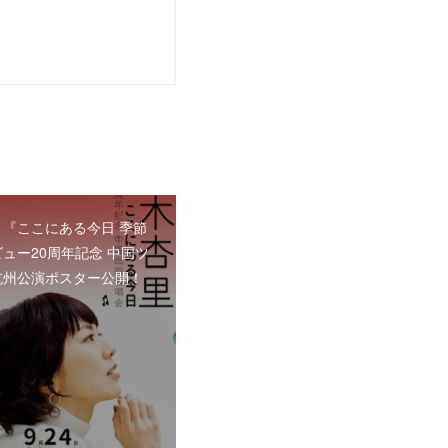
 『ここにある今日 季節
ビュー20周年記念 中国ツ
杭州公演ポスター公開！