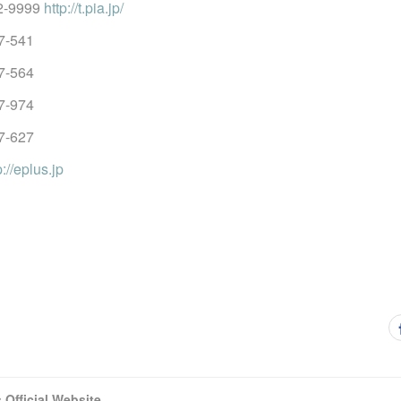
-9999
http://t.pia.jp/
-541
-564
-974
-627
p://eplus.jp
fficial Website