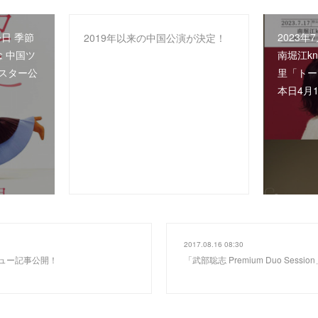
日 季節
2023
2019年以来の中国公演が決定！
念 中国ツ
南堀江k
ポスター公
里「トー
本日4月
2017.08.16 08:30
ュー記事公開！
「武部聡志 Premium Duo Sessi