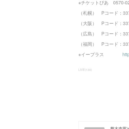
※チケットぴあ 0570-02
（札幌） Pコード：337
（大阪） Pコード：337
（広島） Pコード：337
（福岡） Pコード：337
※イープラス
htt
LIVE
(
130
)
熊木杏里's O