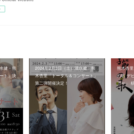
ー
清水健・熊
2024年2月3日（土）清水健・熊
熊木杏里
ート」決
木杏里「トータル＆コンサート」
の歌 デ
第二弾開催決定！
アー』 