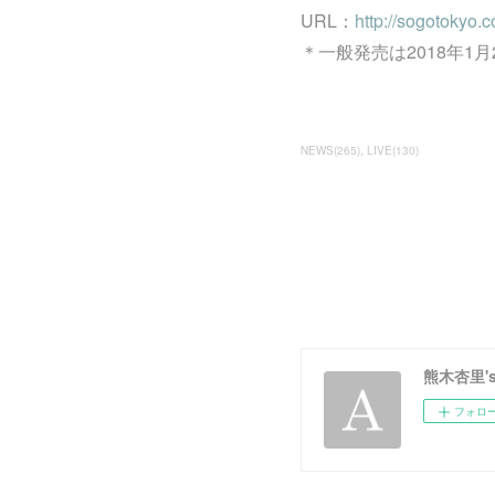
URL：
http://sogotokyo.
＊一般発売は2018年1
NEWS
(
265
)
LIVE
(
130
)
熊木杏里's O
フォロ