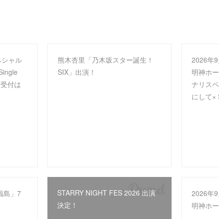
ペシャル
熊木杏里「乃木坂スター誕生！
2026
ngle
SIX」出演！
明神ホー
先行受付は
ナリスペ
にして× S
STARRY NIGHT FES 2026 出演
福島」7
2026
決定！
！
明神ホー