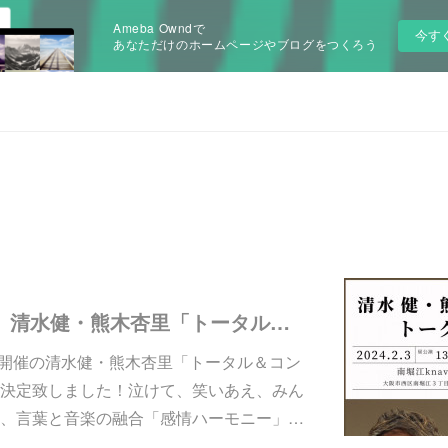
Ameba Owndで
今す
あなただけのホームページやブログをつくろう
2024年2月3日（土）清水健・熊木杏里「トータル＆コンサート」第二弾開催決定！
7月開催の清水健・熊木杏里「トータル＆コン
決定致しました！泣けて、笑いあえ、みん
、言葉と音楽の融合「感情ハーモニー」…