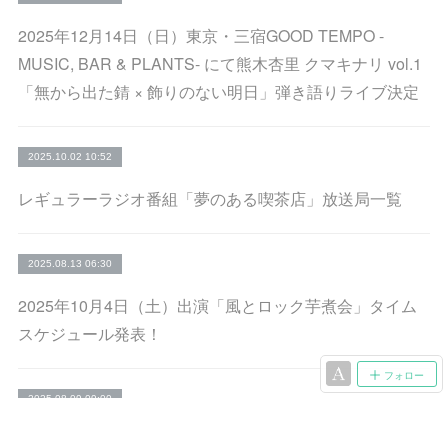
2025年12月14日（日）東京・三宿GOOD TEMPO -
MUSIC, BAR & PLANTS- にて熊木杏里 クマキナリ vol.1
「無から出た錆 × 飾りのない明日」弾き語りライブ決定
2025.10.02 10:52
レギュラーラジオ番組「夢のある喫茶店」放送局一覧
2025.08.13 06:30
2025年10月4日（土）出演「風とロック芋煮会」タイム
スケジュール発表！
フォロー
2025.08.09 09:00
「歌のある喫茶店」オフィシャルグッズ事後通販開始！