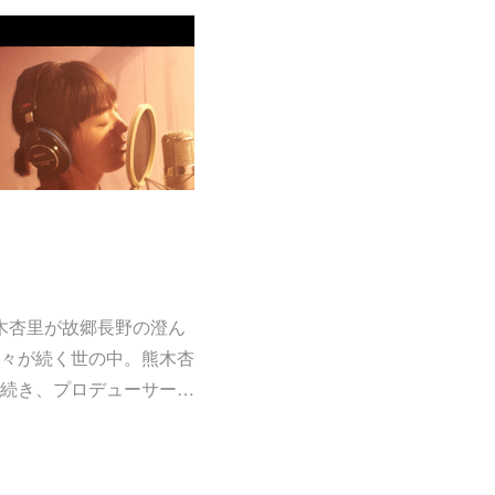
熊木杏里が故郷長野の澄ん
々が続く世の中。熊⽊杏
続き、プロデューサー…