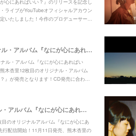
が心にあればいい？』のリリースを記念し
ライブがYouTubeオフィシャルアカウン
定いたしました！今作のプロデューサー…
本日発売！オリジナル・アルバム『なにが心にあればいい？』 「秤」リリック・ビデオ＆全曲試聴トレーラー公開！ 発売記念配信ミニ・ライブ決定！
ジナル・アルバム『なにが心にあればい
熊木杏里12枚目のオリジナル・アルバム
？』が発売となります！CD発売に合わ…
12枚目のオリジナル・アルバム『なにが心にあればいい？』先行配信スタート！「ことあるごとに」MV公開！（発売記念パネル展・購入者特典情報）
12枚目のオリジナルアルバム『なにが心にあ
先行配信開始！11月11日発売、熊木杏里の