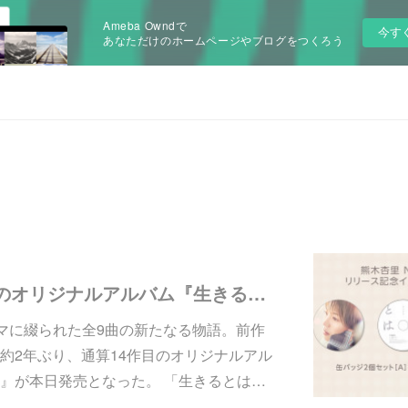
Ameba Owndで
今す
あなただけのホームページやブログをつくろう
熊木杏里、14 枚目のオリジナルアルバム『生きるとは』が本日発売!「生きるとは」をテーマに綴られた全 9 曲の新たなる物語。
マに綴られた全9曲の新たなる物語。前作
約2年ぶり、通算14作目のオリジナルアル
』が本日発売となった。 「生きるとは…