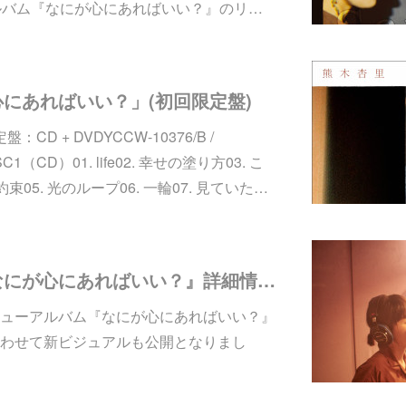
ルバム『なにが心にあればいい？』のリ…
にあればいい？」(初回限定盤)
：CD + DVDYCCW-10376/B /
1（CD）01. life02. 幸せの塗り方03. こ
束05. 光のループ06. 一輪07. 見ていた…
ニューアルバム『なにが心にあればいい？』詳細情報＆新ビジュアル公開!!
ューアルバム『なにが心にあればいい？』
わせて新ビジュアルも公開となりまし