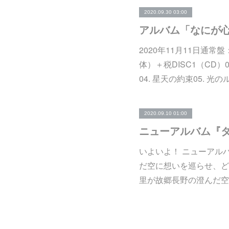
2020.09.30 03:00
アルバム「なにが心
2020年11月11日通常盤：CD
体）＋税DISC1（CD）01
04. 星天の約束05. 光の
2020.09.10 01:00
ニューアルバム『タイ
いよいよ！ ニューアル
だ空に想いを巡らせ、ど
⾥が故郷⻑野の澄んだ空