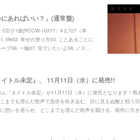
にあればいい？」(通常盤)
 [11曲]YCCW-10377 / ￥2,727（本
. life02. 幸せの塗り方03. ことあるごとに
ループ06. 一輪07. 見ていたいよ08. ノス…
トル未定』、 11月11日（水）に発売!!
バム『タイトル未定』が11月11日（水）に発売となります！
こまでも澄んだ歌声で息吹を吹き込む。⽬に⾒えぬ敵と戦う⽇
に想いを巡らせ、どこまでも澄んだ歌声を届ける。前作に引き
1
2
3
4