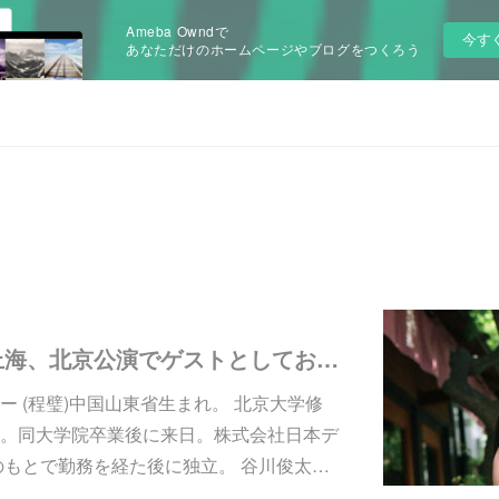
Ameba Owndで
今す
あなただけのホームページやブログをつくろう
６月３日～広州、上海、北京公演でゲストとしてお迎えするチェン・ビー (程璧)さんを紹介させていただきます。
 (程璧)中国山東省生まれ。 北京大学修
。同大学院卒業後に来日。株式会社日本デ
のもとで勤務を経た後に独立。 谷川俊太…