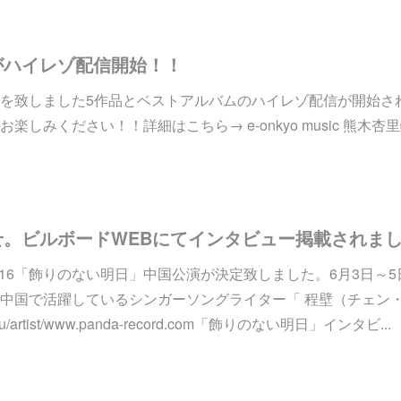
がハイレゾ配信開始！！
を致しました5作品とベストアルバムのハイレゾ配信が開始さ
みください！！詳細はこちら→ e-onkyo music 熊木杏里特集 ht
せ。ビルボードWEBにてインタビュー掲載されま
UR 2016「飾りのない明日」中国公演が決定致しました。6月3日
中国で活躍しているシンガーソングライター「 程壁（チェン
.mu/artist/www.panda-record.com「飾りのない明日」インタビ...