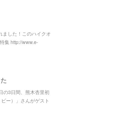
れました！このハイクオ
tp://www.e-
した
～5日の3日間、熊木杏里初
・ビー）」さんがゲスト